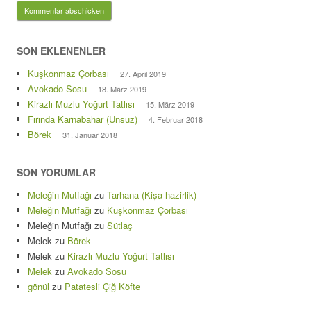
SON EKLENENLER
Kuşkonmaz Çorbası
27. April 2019
Avokado Sosu
18. März 2019
Kirazlı Muzlu Yoğurt Tatlısı
15. März 2019
Fırında Karnabahar (Unsuz)
4. Februar 2018
Börek
31. Januar 2018
SON YORUMLAR
Meleğin Mutfağı
zu
Tarhana (Kișa hazirlik)
Meleğin Mutfağı
zu
Kuşkonmaz Çorbası
Meleğin Mutfağı
zu
Sütlaç
Melek
zu
Börek
Melek
zu
Kirazlı Muzlu Yoğurt Tatlısı
Melek
zu
Avokado Sosu
gönül
zu
Patatesli Çiğ Köfte