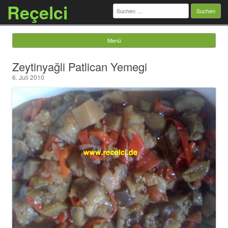
Reçelci
Suchen
nach:
Menü
Springe zum Inhalt
Zeytinyağli Patlican Yemegi
6. Juli 2010