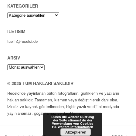
KATEGORILER
Kategoriler
ILETISIM
tuelin@recelci.de
ARSIV
Arsiv
© 2025 TÜM HAKLARI SAKLIDIR
Recelci’de yayinlanan bütün fotoğrafların, grafiklerin ve yazıların
hakları saklıdır. Tamamen, kısmen veya değiştirilerek dahi olsa,
izinsiz ve kaynak gösterilmeden, hiçbir yazılı ve dijital medyada
yayınlanamaz, çoğaltılamaz ve dağıtılamaz.
Durch die weitere Nutzung
der Seite stimmst du der
Verwendung von Cookies
zu.
Weitere Informationen
Akzeptieren