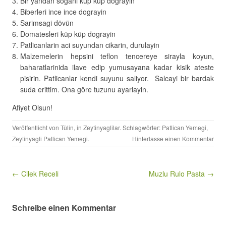
Bir yandan sogani küp küp dograyin
Biberleri ince ince dograyin
Sarimsagi dövün
Domatesleri küp küp dograyin
Patlicanlarin aci suyundan cikarin, durulayin
Malzemelerin hepsini teflon tencereye sirayla koyun,
baharatlarinida ilave edip yumusayana kadar kisik ateste
pisirin. Patlicanlar kendi suyunu saliyor. Salcayi bir bardak
suda erittim. Ona göre tuzunu ayarlayin.
Afiyet Olsun!
Veröffentlicht von
Tülin
, in
Zeytinyaglilar
. Schlagwörter:
Patlican Yemegi
,
Zeytinyagli Patlican Yemegi
.
Hinterlasse einen Kommentar
Beitragsnavigation
← Cilek Receli
Muzlu Rulo Pasta →
Schreibe einen Kommentar