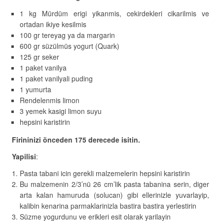
1 kg Mürdüm erigi yikanmis, cekirdekleri cikarilmis ve
ortadan ikiye kesilmis
100 gr tereyag ya da margarin
600 gr süzülmüs yogurt (Quark)
125 gr seker
1 paket vanilya
1 paket vanilyali puding
1 yumurta
Rendelenmis limon
3 yemek kasigi limon suyu
hepsini karistirin
Firininizi önceden 175 derecede isitin.
Yapilisi
:
Pasta tabani icin gerekli malzemelerin hepsini karistirin
Bu malzemenin 2/3’nü 26 cm’lik pasta tabanina serin, diger
arta kalan hamuruda (solucan) gibi ellerinizle yuvarlayip,
kalibin kenarina parmaklarinizla bastira bastira yerlestirin
Süzme yogurdunu ve erikleri esit olarak yarilayin