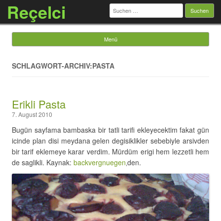
Reçelci
Suchen
nach:
Menü
Springe zum Inhalt
SCHLAGWORT-ARCHIV:PASTA
Erikli Pasta
7. August 2010
Bugün sayfama bambaska bir tatli tarifi ekleyecektim fakat gün
icinde plan disi meydana gelen degisiklikler sebebiyle arsivden
bir tarif eklemeye karar verdim. Mürdüm erigi hem lezzetli hem
de saglikli. Kaynak:
backvergnuegen
‚den.