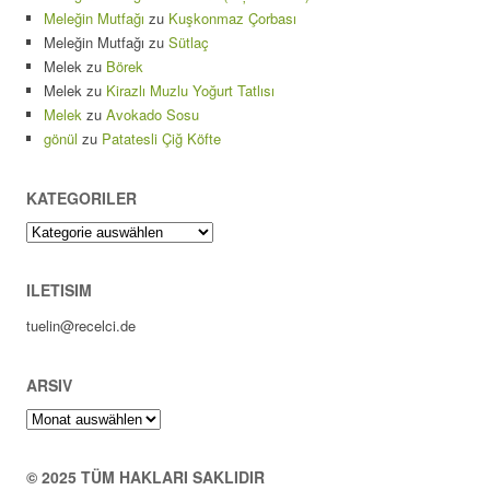
Meleğin Mutfağı
zu
Kuşkonmaz Çorbası
Meleğin Mutfağı
zu
Sütlaç
Melek
zu
Börek
Melek
zu
Kirazlı Muzlu Yoğurt Tatlısı
Melek
zu
Avokado Sosu
gönül
zu
Patatesli Çiğ Köfte
KATEGORILER
Kategoriler
ILETISIM
tuelin@recelci.de
ARSIV
Arsiv
© 2025 TÜM HAKLARI SAKLIDIR