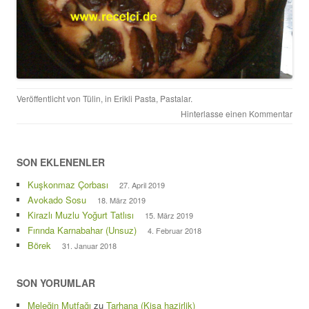
Veröffentlicht von
Tülin
, in
Erikli Pasta
,
Pastalar
.
Hinterlasse einen Kommentar
SON EKLENENLER
Kuşkonmaz Çorbası
27. April 2019
Avokado Sosu
18. März 2019
Kirazlı Muzlu Yoğurt Tatlısı
15. März 2019
Fırında Karnabahar (Unsuz)
4. Februar 2018
Börek
31. Januar 2018
SON YORUMLAR
Meleğin Mutfağı
zu
Tarhana (Kișa hazirlik)