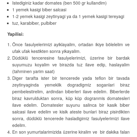
Istediginiz kadar domates (ben 500 gr kullandim)
1 yemek kasigi biber salcasi
1-2 yemek kasigi zeytinyagi ya da 1 yemek kasigi tereyagi
tuz, karabiber, pulbiber
Yapilisi:
Önce fasulyelerimizi ayiklayalim, ortadan ikiye bölelelim ve
ufak ufak kestikten sonra yikayalim.
Düdüklü tenceresine fasulyelerimizi, üzerine bir bardak
suyumuzu koyalim ve birazda tuz ilave edip, haslayalim
(tahminen yarim saat)
Diger tarafta ister bir tencerede yada teflon bir tavada
zeytinyaginda yemeklik dogradigmiz soganlari biraz
pembelestirelim, ardindan biberleri ilave edelim. Biberlerde
biraz kavrulduktan sonra, küp küp dogranmis domatesleri
ilave edelim. Domatesler suyunu salinca bir kasik biber
salcasi ilave edelim ve kisik ateste bunlari biraz pisirdikten
sonra, düdüklü tencerede hasladigimiz fasulyelerimizi ilave
edelim.
En son yumurtalarimizida üzerine kiralim ve bir dakika falan