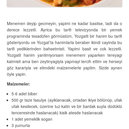
Menemen deyip gecmeyin, yapimi ne kadar basitse, tadi da o
derece lezzetli. Ayrica bu tarifi televizyonda bir yemek
programinda tesadüfen görmüstüm, Yozgatli bir hanim bu tarifi
gösteriyordu ve Yozgat’ta hanimlarla beraber ikindi cayinda bu
tarifi yediklerinden bahsetmisti. Yapimi basit ve cok lezzetli.
Yozgatli hanim yanilmiyorsam menemeni yaparken tereyagi
katmisti ama ben zeytinyagiyla yapmayi tercih ettim ve herseyi
göz karariyla ve elimdeki malzemelerle yaptim. Sizde aynen
öyle yapin.
Malzemeler:
5-6 adet biber
500 gr taze fasulye (ayiklanacak, ortadan ikiye bölünüp, ufak
ufak kesilecek, üzerine tuz katin ve bir bardak suyla düdüklü
tenceresinde haslanacak) kisik atesde haslanacak
1 adet yemeklik sogan
3 yumurta