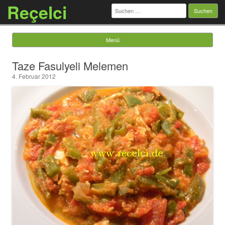
Reçelci
Suchen
nach:
Menü
Springe zum Inhalt
Taze Fasulyeli Melemen
4. Februar 2012