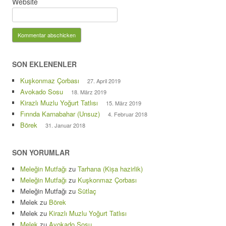
Website
SON EKLENENLER
Kuşkonmaz Çorbası
27. April 2019
Avokado Sosu
18. März 2019
Kirazlı Muzlu Yoğurt Tatlısı
15. März 2019
Fırında Karnabahar (Unsuz)
4. Februar 2018
Börek
31. Januar 2018
SON YORUMLAR
Meleğin Mutfağı
zu
Tarhana (Kișa hazirlik)
Meleğin Mutfağı
zu
Kuşkonmaz Çorbası
Meleğin Mutfağı
zu
Sütlaç
Melek
zu
Börek
Melek
zu
Kirazlı Muzlu Yoğurt Tatlısı
Melek
zu
Avokado Sosu