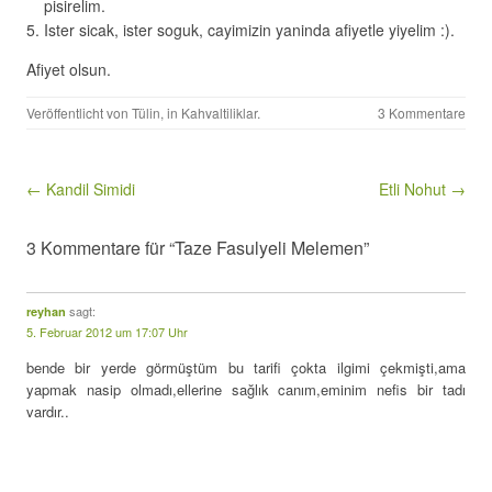
pisirelim.
Ister sicak, ister soguk, cayimizin yaninda afiyetle yiyelim :).
Afiyet olsun.
Veröffentlicht von
Tülin
, in
Kahvaltiliklar
.
3 Kommentare
Beitragsnavigation
← Kandil Simidi
Etli Nohut →
3 Kommentare für “Taze Fasulyeli Melemen”
sagt:
reyhan
5. Februar 2012 um 17:07 Uhr
bende bir yerde görmüştüm bu tarifi çokta ilgimi çekmişti,ama
yapmak nasip olmadı,ellerine sağlık canım,eminim nefis bir tadı
vardır..