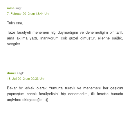
sagt:
mine
7. Februar 2012 um 13:44 Uhr
Tülin cim,
Taze fasulyeli menemen hiç duymadığım ve denemediğim bir tarif,
ama aklıma yattı, inanıyorum çok güzel olmuştur, ellerine sağlık,
sevgiler…
sagt:
döner
18. Juli 2012 um 20:33 Uhr
Bekar bir erkek olarak Yumurta türevli ve menemeni her çeşidini
yapmıştım ancak fasülyelisini hiç denemedim, ilk fırsatta bunuda
arşivime ekleyeceğim :))