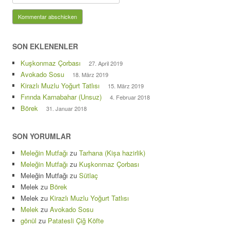
SON EKLENENLER
Kuşkonmaz Çorbası
27. April 2019
Avokado Sosu
18. März 2019
Kirazlı Muzlu Yoğurt Tatlısı
15. März 2019
Fırında Karnabahar (Unsuz)
4. Februar 2018
Börek
31. Januar 2018
SON YORUMLAR
Meleğin Mutfağı
zu
Tarhana (Kișa hazirlik)
Meleğin Mutfağı
zu
Kuşkonmaz Çorbası
Meleğin Mutfağı
zu
Sütlaç
Melek
zu
Börek
Melek
zu
Kirazlı Muzlu Yoğurt Tatlısı
Melek
zu
Avokado Sosu
gönül
zu
Patatesli Çiğ Köfte