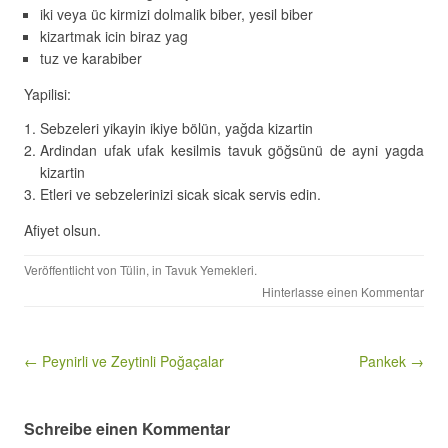
iki veya üc kirmizi dolmalik biber, yesil biber
kizartmak icin biraz yag
tuz ve karabiber
Yapilisi:
Sebzeleri yikayin ikiye bölün, yağda kizartin
Ardindan ufak ufak kesilmis tavuk göğsünü de ayni yagda
kizartin
Etleri ve sebzelerinizi sicak sicak servis edin.
Afiyet olsun.
Veröffentlicht von
Tülin
, in
Tavuk Yemekleri
.
Hinterlasse einen Kommentar
Beitragsnavigation
← Peynirli ve Zeytinli Poğaçalar
Pankek →
Schreibe einen Kommentar