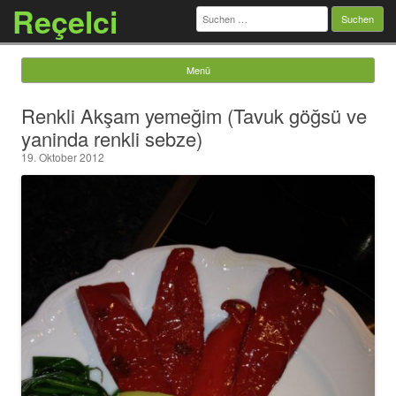
Reçelci
Suchen
nach:
Menü
Springe zum Inhalt
Renkli Akşam yemeğim (Tavuk göğsü ve
yaninda renkli sebze)
19. Oktober 2012