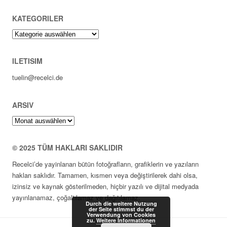
KATEGORILER
Kategoriler
ILETISIM
tuelin@recelci.de
ARSIV
Arsiv
© 2025 TÜM HAKLARI SAKLIDIR
Recelci’de yayinlanan bütün fotoğrafların, grafiklerin ve yazıların
hakları saklıdır. Tamamen, kısmen veya değiştirilerek dahi olsa,
izinsiz ve kaynak gösterilmeden, hiçbir yazılı ve dijital medyada
yayınlanamaz, çoğaltılamaz ve dağıtılamaz.
Durch die weitere Nutzung
der Seite stimmst du der
Verwendung von Cookies
zu.
Weitere Informationen