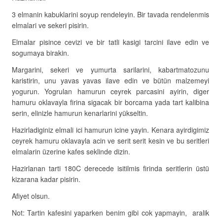
3 elmanin kabuklarini soyup rendeleyin. Bir tavada rendelenmis
elmalari ve sekeri pisirin.
Elmalar pisince cevizi ve bir tatli kasigi tarcini ilave edin ve
sogumaya birakin.
Margarini, sekeri ve yumurta sarilarini, kabartmatozunu
karistirin, unu yavas yavas ilave edin ve bütün malzemeyi
yogurun. Yogrulan hamurun ceyrek parcasini ayirin, diger
hamuru oklavayla firina sigacak bir borcama yada tart kalibina
serin, elinizle hamurun kenarlarini yükseltin.
Hazirladiginiz elmali ici hamurun icine yayin. Kenara ayirdigimiz
ceyrek hamuru oklavayla acin ve serit serit kesin ve bu seritleri
elmalarin üzerine kafes seklinde dizin.
Hazirlanan tarti 180C derecede isitilmis firinda seritlerin üstü
kizarana kadar pisirin.
Afiyet olsun.
Not: Tartin kafesini yaparken benim gibi cok yapmayin, aralik