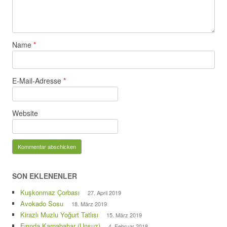
Name
*
E-Mail-Adresse
*
Website
SON EKLENENLER
Kuşkonmaz Çorbası
27. April 2019
Avokado Sosu
18. März 2019
Kirazlı Muzlu Yoğurt Tatlısı
15. März 2019
Fırında Karnabahar (Unsuz)
4. Februar 2018