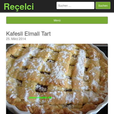
Reçelci
Suchen
nach:
Menü
Springe zum Inhalt
Kafesli Elmali Tart
25. März 2014