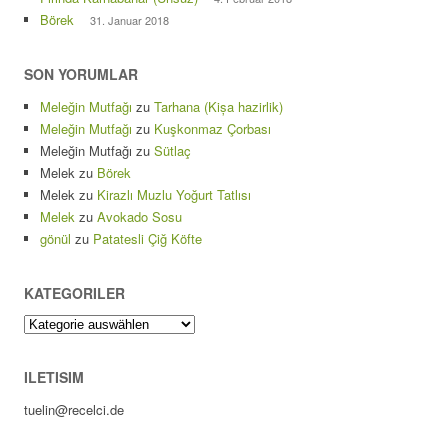
Börek
31. Januar 2018
SON YORUMLAR
Meleğin Mutfağı
zu
Tarhana (Kișa hazirlik)
Meleğin Mutfağı
zu
Kuşkonmaz Çorbası
Meleğin Mutfağı
zu
Sütlaç
Melek
zu
Börek
Melek
zu
Kirazlı Muzlu Yoğurt Tatlısı
Melek
zu
Avokado Sosu
gönül
zu
Patatesli Çiğ Köfte
KATEGORILER
Kategoriler
ILETISIM
tuelin@recelci.de