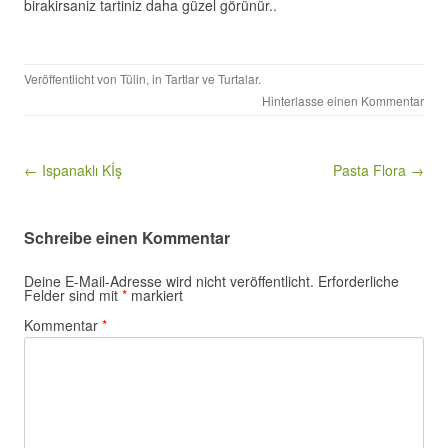
birakirsaniz tartiniz daha güzel görünür..
Veröffentlicht von
Tülin
, in
Tartlar ve Turtalar
.
Hinterlasse einen Kommentar
Beitragsnavigation
← Ispanaklı Kİş
Pasta Flora →
Schreibe einen Kommentar
Deine E-Mail-Adresse wird nicht veröffentlicht.
Erforderliche
Felder sind mit
*
markiert
Kommentar
*