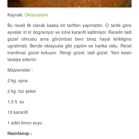
Kaynak:
Oktayustam
Bu receli ilk olarak baska bir tariften yapmistim. O tarife göre
ayvalar iri iri dograniyor ve icine karanfil katilmiyor. Recelin tadi
güzel olmustu ama görüntüsü beni biraz hayal kirikligina
ugratmisti. Bende oktayusta gibi yaptim ve harika oldu. Recel
inanilmaz güzel kokuyor. Rengi güzel, tadi güzel. Yani kesin
tavsiye ederim.
Malzemeler :
2 kg. ayva
2 kg. toz şeker
1,5 lt. su
10 karanfil
1 adet limon suyu
Hazırlanışı :