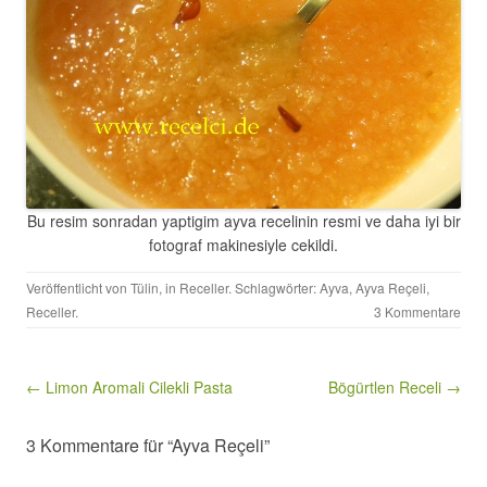
Bu resim sonradan yaptigim ayva recelinin resmi ve daha iyi bir
fotograf makinesiyle cekildi.
Veröffentlicht von
Tülin
, in
Receller
. Schlagwörter:
Ayva
,
Ayva Reçeli
,
Receller
.
3 Kommentare
Beitragsnavigation
← Limon Aromali Cilekli Pasta
Bögürtlen Receli →
3 Kommentare für “Ayva Reçeli”