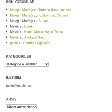
SON YORUMLAR
Meleğin Mutfağı
zu
Tarhana (Kișa hazirlik)
Meleğin Mutfağı
zu
Kuşkonmaz Çorbası
Meleğin Mutfağı
zu
Sütlaç
Melek
zu
Börek
Melek
zu
Kirazlı Muzlu Yoğurt Tatlısı
Melek
zu
Avokado Sosu
gönül
zu
Patatesli Çiğ Köfte
KATEGORILER
Kategoriler
ILETISIM
tuelin@recelci.de
ARSIV
Arsiv