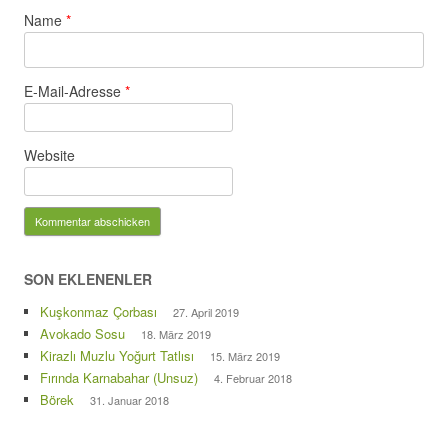
Name
*
E-Mail-Adresse
*
Website
SON EKLENENLER
Kuşkonmaz Çorbası
27. April 2019
Avokado Sosu
18. März 2019
Kirazlı Muzlu Yoğurt Tatlısı
15. März 2019
Fırında Karnabahar (Unsuz)
4. Februar 2018
Börek
31. Januar 2018