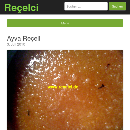
Reçelci
Suchen
nach:
Menü
Springe zum Inhalt
Ayva Reçeli
3. Juli 2010