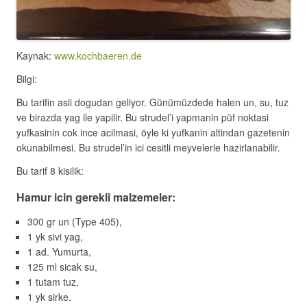
Kaynak:
www.kochbaeren.de
Bilgi:
Bu tarifin asli dogudan geliyor. Günümüzdede halen un, su, tuz
ve birazda yag ile yapilir. Bu strudel’i yapmanin püf noktasi
yufkasinin cok ince acilmasi, öyle ki yufkanin altindan gazetenin
okunabilmesi. Bu strudel’in ici cesitli meyvelerle hazirlanabilir.
Bu tarif 8 kisilik:
Hamur icin gerekli malzemeler:
300 gr un (Type 405),
1 yk sivi yag,
1 ad. Yumurta,
125 ml sicak su,
1 tutam tuz,
1 yk sirke.