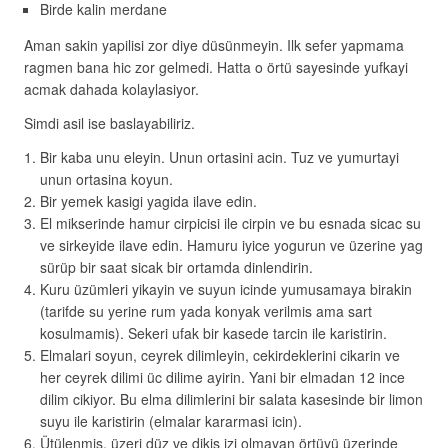
Birde kalin merdane
Aman sakin yapilisi zor diye düsünmeyin. Ilk sefer yapmama
ragmen bana hic zor gelmedi. Hatta o örtü sayesinde yufkayi
acmak dahada kolaylasiyor.
Simdi asil ise baslayabiliriz.
Bir kaba unu eleyin. Unun ortasini acin. Tuz ve yumurtayi
unun ortasina koyun.
Bir yemek kasigi yagida ilave edin.
El mikserinde hamur cirpicisi ile cirpin ve bu esnada sicac su
ve sirkeyide ilave edin. Hamuru iyice yogurun ve üzerine yag
sürüp bir saat sicak bir ortamda dinlendirin.
Kuru üzümleri yikayin ve suyun icinde yumusamaya birakin
(tarifde su yerine rum yada konyak verilmis ama sart
kosulmamis). Sekeri ufak bir kasede tarcin ile karistirin.
Elmalari soyun, ceyrek dilimleyin, cekirdeklerini cikarin ve
her ceyrek dilimi üc dilime ayirin. Yani bir elmadan 12 ince
dilim cikiyor. Bu elma dilimlerini bir salata kasesinde bir limon
suyu ile karistirin (elmalar kararmasi icin).
Ütülenmis, üzeri düz ve dikis izi olmayan örtüyü üzerinde