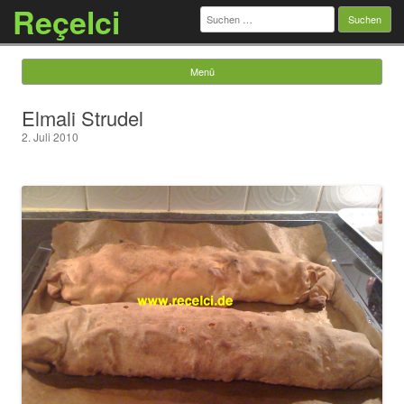
Reçelci
Suchen
nach:
Menü
Springe zum Inhalt
Elmali Strudel
2. Juli 2010