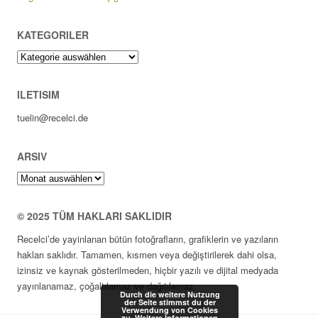
KATEGORILER
Kategoriler
ILETISIM
tuelin@recelci.de
ARSIV
Arsiv
© 2025 TÜM HAKLARI SAKLIDIR
Recelci’de yayinlanan bütün fotoğrafların, grafiklerin ve yazıların
hakları saklıdır. Tamamen, kısmen veya değiştirilerek dahi olsa,
izinsiz ve kaynak gösterilmeden, hiçbir yazılı ve dijital medyada
yayınlanamaz, çoğaltılamaz ve dağıtılamaz.
Durch die weitere Nutzung
der Seite stimmst du der
Verwendung von Cookies
zu.
Weitere Informationen