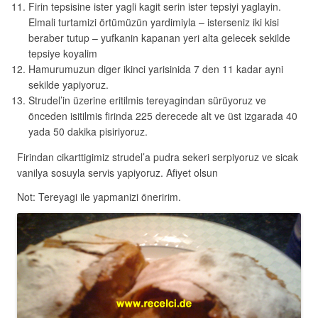
Firin tepsisine ister yagli kagit serin ister tepsiyi yaglayin.
Elmali turtamizi örtümüzün yardimiyla – isterseniz iki kisi
beraber tutup – yufkanin kapanan yeri alta gelecek sekilde
tepsiye koyalim
Hamurumuzun diger ikinci yarisinida 7 den 11 kadar ayni
sekilde yapiyoruz.
Strudel’in üzerine eritilmis tereyagindan sürüyoruz ve
önceden isitilmis firinda 225 derecede alt ve üst izgarada 40
yada 50 dakika pisiriyoruz.
Firindan cikarttigimiz strudel’a pudra sekeri serpiyoruz ve sicak
vanilya sosuyla servis yapiyoruz. Afiyet olsun
Not: Tereyagi ile yapmanizi öneririm.