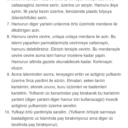
calisacaginiz zemine serin, üzerine un serpin. Hamuru ikiye
ayirin. Ilk yariyi bezin üzerine, ikincisinide plastic folyoya
(klarsichtfolie) sarin.
Hamurun diger yarisini unlanmis örtü üzerinde merdane ile
dikdörtgen acin.
Hamuru cevire cevire, unlaya unlaya merdane ile acin. Bu
islemi yaparken parmaklarinizla cevirmeye calismayin,
hamuru delebilirsiniz. Elinizin tersiyle cevirin. Bu merdaneyle
cevire cevire acma isini hamur incelene kadar yapin.
Hamurun altinda gazete okunabilecek kadar. Korkmayin
oluyor.
Acma isleminden sonra, tereyagini eritin ve actiginiz yufkanin
üzerine firca yardimi ile sürün. Elmalari, seker-tarcin
karisimini, ekmek ununu, kuru üzümleri ve bademleri
karistirin. Yufkanin üc kenarindan pay birakarak bu karisimin
yarisini (diger yarisini diger hamur icin kullanacagiz) incecik
actigimiz yufkamizin üzerine serelim.
Yufkayi örtü yardimiyla saralim. (Yufkanin örtüyle sarmaya
basladigimiz uc kisminda pay birakmiyoruz ama diger üc
tarafinda pay birakiyoruz).