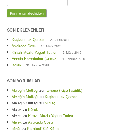
SON EKLENENLER
Kuşkonmaz Çorbası
27. April 2019
Avokado Sosu
18. März 2019
Kirazlı Muzlu Yoğurt Tatlısı
15. März 2019
Fırında Karnabahar (Unsuz)
4. Februar 2018
Börek
31. Januar 2018
SON YORUMLAR
Meleğin Mutfağı
zu
Tarhana (Kișa hazirlik)
Meleğin Mutfağı
zu
Kuşkonmaz Çorbası
Meleğin Mutfağı
zu
Sütlaç
Melek
zu
Börek
Melek
zu
Kirazlı Muzlu Yoğurt Tatlısı
Melek
zu
Avokado Sosu
gönül
zu
Patatesli Çiğ Köfte