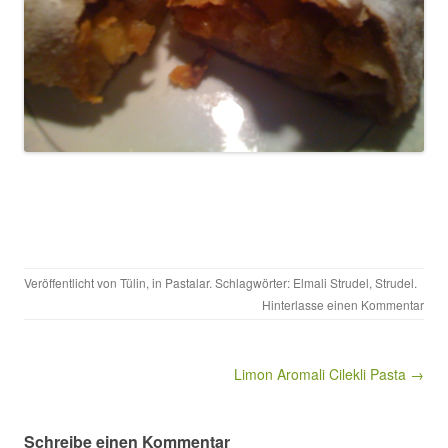
Veröffentlicht von
Tülin
, in
Pastalar
. Schlagwörter:
Elmali Strudel
,
Strudel
.
Hinterlasse einen Kommentar
Beitragsnavigation
Limon Aromali Cilekli Pasta →
Schreibe einen Kommentar