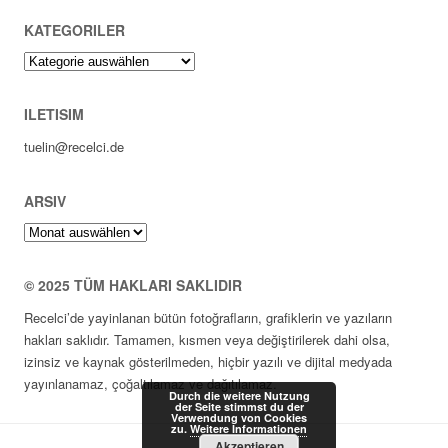
KATEGORILER
Kategoriler
ILETISIM
tuelin@recelci.de
ARSIV
Arsiv
© 2025 TÜM HAKLARI SAKLIDIR
Recelci’de yayinlanan bütün fotoğrafların, grafiklerin ve yazıların
hakları saklıdır. Tamamen, kısmen veya değiştirilerek dahi olsa,
izinsiz ve kaynak gösterilmeden, hiçbir yazılı ve dijital medyada
yayınlanamaz, çoğaltılamaz ve dağıtılamaz.
Durch die weitere Nutzung
der Seite stimmst du der
Verwendung von Cookies
zu.
Weitere Informationen
Akzeptieren