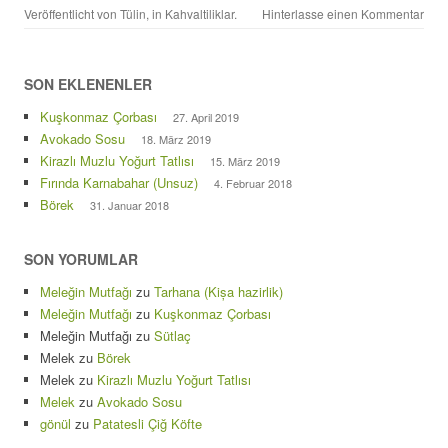
Veröffentlicht von
Tülin
, in
Kahvaltiliklar
.
Hinterlasse einen Kommentar
SON EKLENENLER
Kuşkonmaz Çorbası
27. April 2019
Avokado Sosu
18. März 2019
Kirazlı Muzlu Yoğurt Tatlısı
15. März 2019
Fırında Karnabahar (Unsuz)
4. Februar 2018
Börek
31. Januar 2018
SON YORUMLAR
Meleğin Mutfağı
zu
Tarhana (Kișa hazirlik)
Meleğin Mutfağı
zu
Kuşkonmaz Çorbası
Meleğin Mutfağı
zu
Sütlaç
Melek
zu
Börek
Melek
zu
Kirazlı Muzlu Yoğurt Tatlısı
Melek
zu
Avokado Sosu
gönül
zu
Patatesli Çiğ Köfte