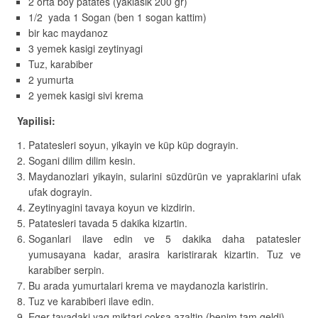
2 orta boy patates (yaklasik 200 gr)
1/2 yada 1 Sogan (ben 1 sogan kattim)
bir kac maydanoz
3 yemek kasigi zeytinyagi
Tuz, karabiber
2 yumurta
2 yemek kasigi sivi krema
Yapilisi:
Patatesleri soyun, yikayin ve küp küp dograyin.
Sogani dilim dilim kesin.
Maydanozlari yikayin, sularini süzdürün ve yapraklarini ufak
ufak dograyin.
Zeytinyagini tavaya koyun ve kizdirin.
Patatesleri tavada 5 dakika kizartin.
Soganlari ilave edin ve 5 dakika daha patatesler
yumusayana kadar, arasira karistirarak kizartin. Tuz ve
karabiber serpin.
Bu arada yumurtalari krema ve maydanozla karistirin.
Tuz ve karabiberi ilave edin.
Eger tavadaki yag miktari coksa azaltin (benim tam geldi).