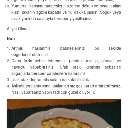
Yumurtali karisimi patateslerin üzerine dökün ve ocagin altini
kisin, tavanin agzini kapatin ve 10 dakika pisirin. Soguk veya
sicak yaninda salatayla beraber yiyebilirsiniz.
Afiyet Olsun!
Not:
Artmis haslanmis patateslerinizi bu sekilde
degerlendirebilirsiniz.
Daha fazla sebze isterseniz, patatesi azaltip, pirasali ve
havuclu yapabilirsiniz. Ufak ufak kesilmis sebzeleri
soganlarla beraber patateslere katarsiniz.
Ufak ufak dogranmis salam da katabilirsiniz.
Aslinda tortilanin icine katilanlari siz göz karari arttirabilirsiniz.
Nasil yaparsaniz yapin tadi cok güzel oluyor :).