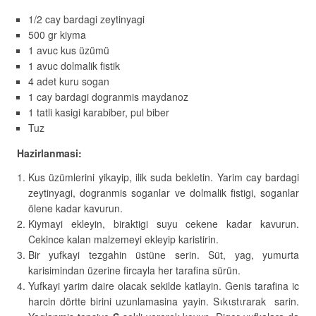
1/2 cay bardagi zeytinyagi
500 gr kiyma
1 avuc kus üzümü
1 avuc dolmalik fistik
4 adet kuru sogan
1 cay bardagi dogranmis maydanoz
1 tatli kasigi karabiber, pul biber
Tuz
Hazirlanmasi:
Kus üzümlerini yikayip, ilik suda bekletin. Yarim cay bardagi
zeytinyagi, dogranmis soganlar ve dolmalik fistigi, soganlar
ölene kadar kavurun.
Kiymayi ekleyin, biraktigi suyu cekene kadar kavurun.
Cekince kalan malzemeyi ekleyip karistirin.
Bir yufkayi tezgahin üstüne serin. Süt, yag, yumurta
karisimindan üzerine fircayla her tarafina sürün.
Yufkayi yarim daire olacak sekilde katlayin. Genis tarafina ic
harcin dörtte birini uzunlamasina yayin. Sιkιstιrarak sarin.