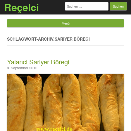
Reçelci
Suchen
nach:
Menü
Springe zum Inhalt
SCHLAGWORT-ARCHIV:SARΙYER BÖREGI
Yalanci Sariyer Böregi
3. September 2010