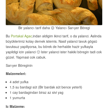
Bir yalancι tarif daha 😉 Yalancι Sarιyer Böregi
Bu
Portakal Agac
‚indan aldigim ikinci tarif, o da yalanci. Aslinda
büyüklerimiz kolay demek istemis. Nasil yalanci tavuk gögsü
tavuksuz yapiliyorsa, bu börek de herhalde hazir yufkayla
yapildigi icin yalanci 🙂 Ister yalanci ister hakiki böregin tadi cok
güzel. Yapmasi cok cabuk.
Sarιyer Böreginin
Malzemeleri:
4 adet yufka
1,5 su bardagi süt (Bir bardak süt bence yeterli)
1 cay bardagindan biraz az sivi yag
1 yumurta
Ic Malzeme: