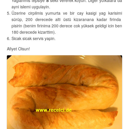
Yaglanmis tepsiye
S
sekli vererek koyun. Diger yufkalara da
ayni islemi uygulayin.
Üzerine cirpilmis yumurta ve bir cay kasigi yag karisimi
sürüp, 200 derecede alti üstü kizaranana kadar firinda
pisirin (benim firinima 200 derece cok yüksek geldigi icin ben
180 derecede kizarttim).
Sicak sicak servis yapin.
Afiyet Olsun!