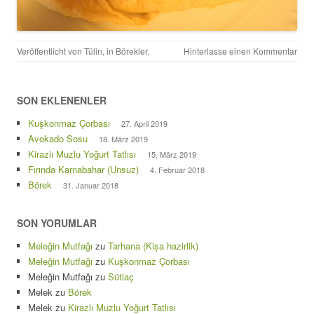
Veröffentlicht von
Tülin
, in
Börekler
.
Hinterlasse einen Kommentar
SON EKLENENLER
Kuşkonmaz Çorbası
27. April 2019
Avokado Sosu
18. März 2019
Kirazlı Muzlu Yoğurt Tatlısı
15. März 2019
Fırında Karnabahar (Unsuz)
4. Februar 2018
Börek
31. Januar 2018
SON YORUMLAR
Meleğin Mutfağı
zu
Tarhana (Kișa hazirlik)
Meleğin Mutfağı
zu
Kuşkonmaz Çorbası
Meleğin Mutfağı
zu
Sütlaç
Melek
zu
Börek
Melek
zu
Kirazlı Muzlu Yoğurt Tatlısı