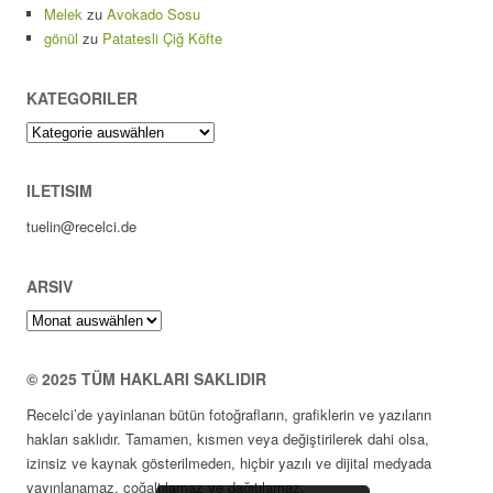
Melek
zu
Avokado Sosu
gönül
zu
Patatesli Çiğ Köfte
KATEGORILER
Kategoriler
ILETISIM
tuelin@recelci.de
ARSIV
Arsiv
© 2025 TÜM HAKLARI SAKLIDIR
Recelci’de yayinlanan bütün fotoğrafların, grafiklerin ve yazıların
hakları saklıdır. Tamamen, kısmen veya değiştirilerek dahi olsa,
izinsiz ve kaynak gösterilmeden, hiçbir yazılı ve dijital medyada
yayınlanamaz, çoğaltılamaz ve dağıtılamaz.