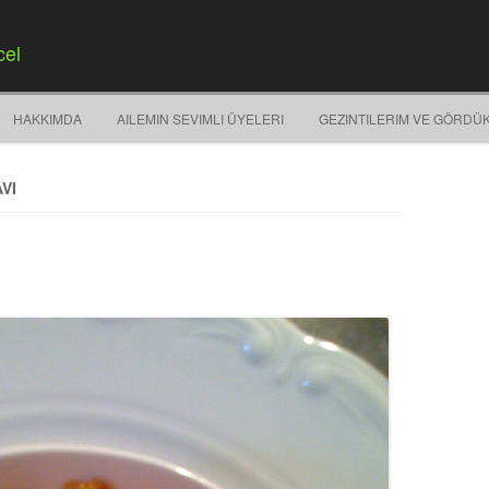
cel
Springe zum Inhalt
HAKKIMDA
AILEMIN SEVIMLI ÜYELERI
GEZINTILERIM VE GÖRDÜ
VI