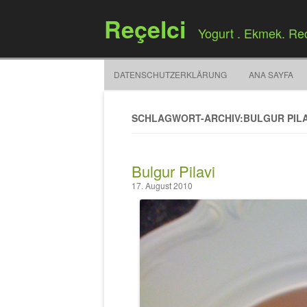
Reçelci
Yogurt . Ekmek. Re
DATENSCHUTZERKLÄRUNG
ANA SAYFA
SCHLAGWORT-ARCHIV:BULGUR PILA
Bulgur Pilavi
17. August 2010