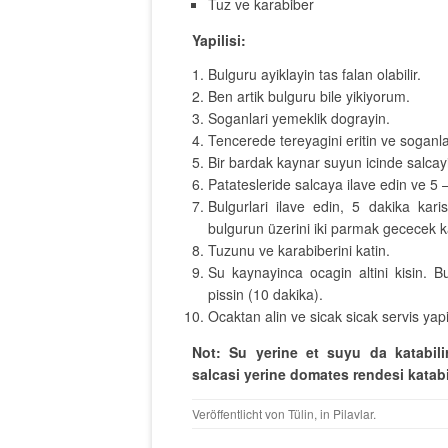
Tuz ve karabiber
Yapilisi:
Bulguru ayiklayin tas falan olabilir.
Ben artik bulguru bile yikiyorum.
Soganlari yemeklik dograyin.
Tencerede tereyagini eritin ve soganlar
Bir bardak kaynar suyun icinde salcayi
Patatesleride salcaya ilave edin ve 5
Bulgurlari ilave edin, 5 dakika kar
bulgurun üzerini iki parmak gececek 
Tuzunu ve karabiberini katin.
Su kaynayinca ocagin altini kisin. B
pissin (10 dakika).
Ocaktan alin ve sicak sicak servis yap
Not: Su yerine et suyu da katabilirs
salcasi yerine domates rendesi katabil
Veröffentlicht von
Tülin
, in
Pilavlar
.