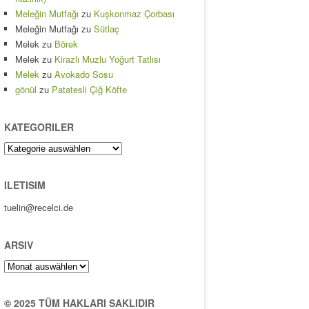
Meleğin Mutfağı
zu
Kuşkonmaz Çorbası
Meleğin Mutfağı
zu
Sütlaç
Melek
zu
Börek
Melek
zu
Kirazlı Muzlu Yoğurt Tatlısı
Melek
zu
Avokado Sosu
gönül
zu
Patatesli Çiğ Köfte
KATEGORILER
Kategoriler
ILETISIM
tuelin@recelci.de
ARSIV
Arsiv
© 2025 TÜM HAKLARI SAKLIDIR