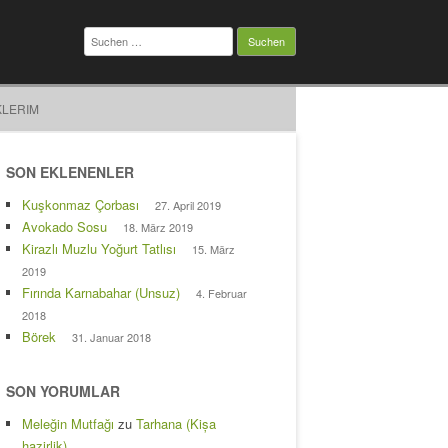
Suchen
nach:
KLERIM
SON EKLENENLER
Kuşkonmaz Çorbası
27. April 2019
Avokado Sosu
18. März 2019
Kirazlı Muzlu Yoğurt Tatlısı
15. März
2019
Fırında Karnabahar (Unsuz)
4. Februar
2018
Börek
31. Januar 2018
SON YORUMLAR
Meleğin Mutfağı
zu
Tarhana (Kișa
hazirlik)