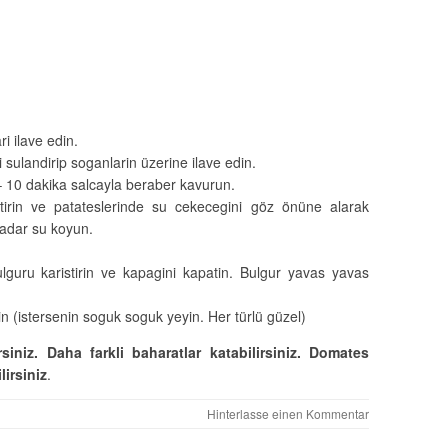
i ilave edin.
 sulandirip soganlarin üzerine ilave edin.
 – 10 dakika salcayla beraber kavurun.
istirin ve patateslerinde su cekecegini göz önüne alarak
kadar su koyun.
ulguru karistirin ve kapagini kapatin. Bulgur yavas yavas
in (istersenin soguk soguk yeyin. Her türlü güzel)
iniz. Daha farkli baharatlar katabilirsiniz. Domates
irsiniz
.
Hinterlasse einen Kommentar