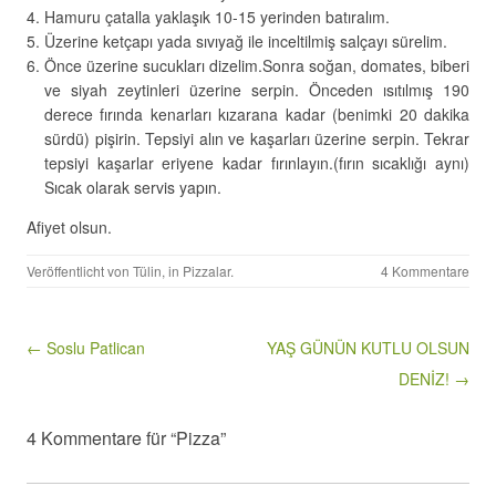
Hamuru çatalla yaklaşık 10-15 yerinden batıralım.
Üzerine ketçapı yada sıvıyağ ile inceltilmiş salçayı sürelim.
Önce üzerine sucukları dizelim.Sonra soğan, domates, biberi
ve siyah zeytinleri üzerine serpin. Önceden ısıtılmış 190
derece fırında kenarları kızarana kadar (benimki 20 dakika
sürdü) pişirin. Tepsiyi alın ve kaşarları üzerine serpin. Tekrar
tepsiyi kaşarlar eriyene kadar fırınlayın.(fırın sıcaklığı aynı)
Sıcak olarak servis yapın.
Afiyet olsun.
Veröffentlicht von
Tülin
, in
Pizzalar
.
4 Kommentare
Beitragsnavigation
← Soslu Patlican
YAŞ GÜNÜN KUTLU OLSUN
DENİZ! →
4 Kommentare für “Pizza”