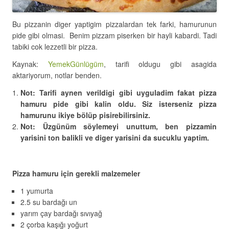
Bu pizzanin diger yaptigim pizzalardan tek farki, hamurunun
pide gibi olmasi. Benim pizzam piserken bir hayli kabardi. Tadi
tabiki cok lezzetli bir pizza.
Kaynak:
YemekGünlügüm
, tarifi oldugu gibi asagida
aktariyorum, notlar benden.
Not: Tarifi aynen verildigi gibi uyguladim fakat pizza
hamuru pide gibi kalin oldu. Siz isterseniz pizza
hamurunu ikiye bölüp pisirebilirsiniz.
Not: Üzgünüm söylemeyi unuttum, ben pizzamin
yarisini ton balikli ve diger yarisini da sucuklu yaptim.
Pizza hamuru için gerekli malzemeler
1 yumurta
2.5 su bardağı un
yarım çay bardağı sıvıyağ
2 çorba kaşığı yoğurt