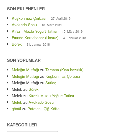
SON EKLENENLER
Kuşkonmaz Çorbası
27. April 2019
Avokado Sosu
18. März 2019
Kirazlı Muzlu Yoğurt Tatlısı
15. März 2019
Fırında Karnabahar (Unsuz)
4. Februar 2018
Börek
31. Januar 2018
SON YORUMLAR
Meleğin Mutfağı
zu
Tarhana (Kișa hazirlik)
Meleğin Mutfağı
zu
Kuşkonmaz Çorbası
Meleğin Mutfağı
zu
Sütlaç
Melek
zu
Börek
Melek
zu
Kirazlı Muzlu Yoğurt Tatlısı
Melek
zu
Avokado Sosu
gönül
zu
Patatesli Çiğ Köfte
KATEGORILER