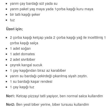
yarım çay bardağı süt yada su
yarım paket yaş maya yada 1çorba kaşığı kuru maya
bir tatlı kaşığı şeker
tuz
Üzeri için;
2 çorba kaşığı ketçap yada 2 çorba kaşığı yağ ile inceltilmiş 1
çorba kaşığı salça
1 adet soğan
1 adet domates
2 adet sivribiber
çeyrek kangal sucuk
1 çay kaşığından biraz az karabiber
yarım su bardağı çekirdeği çıkarılmış siyah zeytin.
1 su bardağı kaşar rendesi
1 çay kaşığı tuz
Not1:
Ketcap pizzayi tatli yapiyor, ben normal salca kullandim
Not2:
Ben yesil biber yerine, biber tursusu kullandim