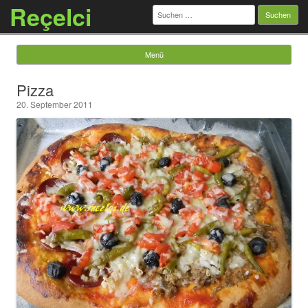
Reçelci
Suchen
nach:
Menü
Springe zum Inhalt
Pizza
20. September 2011