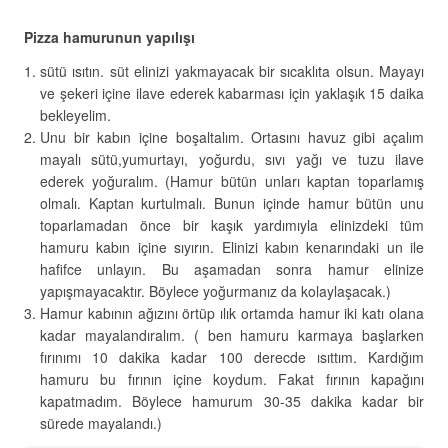
Pizza hamurunun yapılışı
sütü ısıtın. süt elinizi yakmayacak bir sıcaklıta olsun. Mayayı
ve şekeri içine ilave ederek kabarması için yaklaşık 15 daika
bekleyelim.
Unu bir kabın içine boşaltalım. Ortasını havuz gibi açalım
mayalı sütü,yumurtayı, yoğurdu, sıvı yağı ve tuzu ilave
ederek yoğuralım. (Hamur bütün unları kaptan toparlamış
olmalı. Kaptan kurtulmalı. Bunun içinde hamur bütün unu
toparlamadan önce bir kaşık yardımıyla elinizdeki tüm
hamuru kabın içine sıyırın. Elinizi kabın kenarındaki un ile
hafifce unlayın. Bu aşamadan sonra hamur elinize
yapışmayacaktır. Böylece yoğurmanız da kolaylaşacak.)
Hamur kabının ağızını örtüp ılık ortamda hamur iki katı olana
kadar mayalandıralım. ( ben hamuru karmaya başlarken
fırınımı 10 dakika kadar 100 derecde ısıttım. Kardığım
hamuru bu fırının içine koydum. Fakat fırının kapağını
kapatmadım. Böylece hamurum 30-35 dakika kadar bir
sürede mayalandı.)