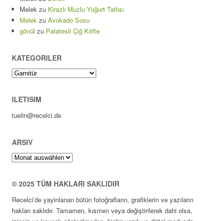
Melek
zu
Kirazlı Muzlu Yoğurt Tatlısı
Melek
zu
Avokado Sosu
gönül
zu
Patatesli Çiğ Köfte
KATEGORILER
Kategoriler
ILETISIM
tuelin@recelci.de
ARSIV
Arsiv
© 2025 TÜM HAKLARI SAKLIDIR
Recelci’de yayinlanan bütün fotoğrafların, grafiklerin ve yazıların
hakları saklıdır. Tamamen, kısmen veya değiştirilerek dahi olsa,