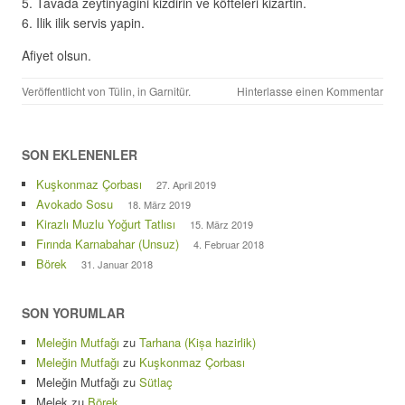
Tavada zeytinyagini kizdirin ve köfteleri kizartin.
Ilik ilik servis yapin.
Afiyet olsun.
Veröffentlicht von
Tülin
, in
Garnitür
.
Hinterlasse einen Kommentar
SON EKLENENLER
Kuşkonmaz Çorbası
27. April 2019
Avokado Sosu
18. März 2019
Kirazlı Muzlu Yoğurt Tatlısı
15. März 2019
Fırında Karnabahar (Unsuz)
4. Februar 2018
Börek
31. Januar 2018
SON YORUMLAR
Meleğin Mutfağı
zu
Tarhana (Kișa hazirlik)
Meleğin Mutfağı
zu
Kuşkonmaz Çorbası
Meleğin Mutfağı
zu
Sütlaç
Melek
zu
Börek