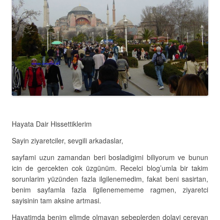
Hayata Dair Hissettiklerim
Sayin ziyaretciler, sevgili arkadaslar,
sayfami uzun zamandan beri bosladigimi biliyorum ve bunun
icin de gercekten cok üzgünüm. Recelci blog’umla bir takim
sorunlarim yüzünden fazla ilgilenemedim, fakat beni sasirtan,
benim sayfamla fazla ilgilenemememe ragmen, ziyaretci
sayisinin tam aksine artmasi.
Hayatimda benim elimde olmayan sebeplerden dolayi cereyan