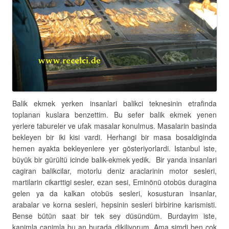
Balik ekmek yerken insanlari balikci teknesinin etrafinda
toplanan kuslara benzettim. Bu sefer balik ekmek yenen
yerlere tabureler ve ufak masalar konulmus. Masalarin basinda
bekleyen bir iki kisi vardi. Herhangi bir masa bosaldiginda
hemen ayakta bekleyenlere yer gösteriyorlardi. Istanbul iste,
büyük bir gürültü icinde balik-ekmek yedik. Bir yanda insanlari
cagiran balikcilar, motorlu deniz araclarinin motor sesleri,
martilarin cikarttigi sesler, ezan sesi, Eminönü otobüs duragina
gelen ya da kalkan otobüs sesleri, kosusturan insanlar,
arabalar ve korna sesleri, hepsinin sesleri birbirine karismisti.
Bense bütün saat bir tek sey düsündüm. Burdayim iste,
kanimla canimla bu an burada dikiliyorum. Ama simdi ben cok