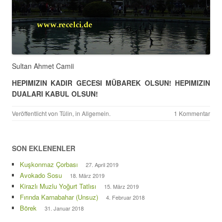
Sultan Ahmet Camii
HEPIMIZIN KADIR GECESI MÜBAREK OLSUN! HEPIMIZIN
DUALARI KABUL OLSUN!
Veröffentlicht von
Tülin
, in
Allgemein
.
1 Kommentar
SON EKLENENLER
Kuşkonmaz Çorbası
27. April 2019
Avokado Sosu
18. März 2019
Kirazlı Muzlu Yoğurt Tatlısı
15. März 2019
Fırında Karnabahar (Unsuz)
4. Februar 2018
Börek
31. Januar 2018