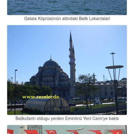
Galata Köprüsünün altindaki Balik Lokantalari
Balikcilarin oldugu yerden Eminönü Yeni Cami’ye bakis