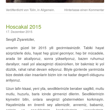
Veröffentlicht von
Tülin
, in
Allgemein
.
Hinterlasse einen Kommentar
Hoscakal 2015
17. Dezember 2015
Sevgili Ziyaretciler,
umarim güzel bir 2015 yili gecirmissinizdir. Tabiki hayat
sürprizlerle dolu, hayat hep güzel gecmiyor, hep bir mücadele,
arada bir alcaliyoruz, sonra yükseliyoruz, bazen ruhumuz
daraliyor, nasil yol alacagimizi düsünürken, bir bakmisiz ki yol
düzlük, rahat rahat devam ediyoruz. Böyle günlerde yanimizda
bize destek olan insanlarin bizim icin ne kadar degerli oldugunu
anliyoruz.
Uzun lafin kisasi, yeni yila, sevdiklerinizle beraber saglikli, mutlu
mutlu, huzurlu, baris icinde girmenizi dilerim. Sevdiklerinizin
kiymetini bilin, onlara sevginizi göstermekten korkmayin.
Hayatimizda en önemli sey ailemizdir, annemiz, babamiz,