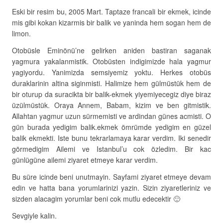
Eski bir resim bu, 2005 Mart. Taptaze francali bir ekmek, icinde
mis gibi kokan kizarmis bir balik ve yaninda hem sogan hem de
limon.
Otobüsle Eminönü’ne gelirken aniden bastiran saganak
yagmura yakalanmistik. Otobüsten indigimizde hala yagmur
yagiyordu. Yanimizda semsiyemiz yoktu. Herkes otobüs
duraklarinin altina siginmisti. Halimize hem gülmüstük hem de
bir oturup da suracikta bir balik-ekmek yiyemiyecegiz diye biraz
üzülmüstük. Oraya Annem, Babam, kizim ve ben gitmistik.
Allahtan yagmur uzun sürmemisti ve ardindan günes acmisti. O
gün burada yedigim balik.ekmek ömrümde yedigim en güzel
balik ekmekti. Iste bunu tekrarlamaya karar verdim. Iki senedir
görmedigim Ailemi ve Istanbul’u cok özledim. Bir kac
günlügüne ailemi ziyaret etmeye karar verdim.
Bu süre icinde beni unutmayin. Sayfami ziyaret etmeye devam
edin ve hatta bana yorumlarinizi yazin. Sizin ziyaretleriniz ve
sizden alacagim yorumlar beni cok mutlu edecektir 🙂
Sevgiyle kalin.