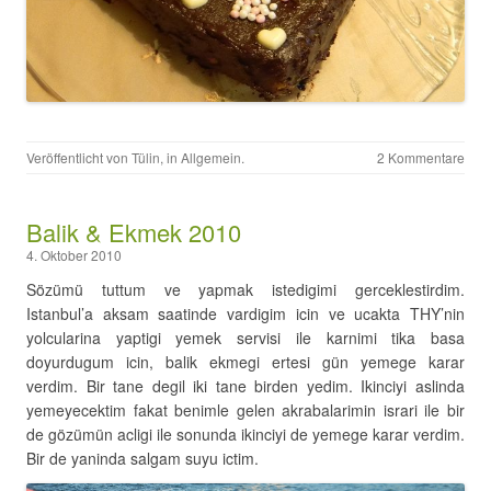
Veröffentlicht von
Tülin
, in
Allgemein
.
2 Kommentare
Balik & Ekmek 2010
4. Oktober 2010
Sözümü tuttum ve yapmak istedigimi gerceklestirdim.
Istanbul’a aksam saatinde vardigim icin ve ucakta THY’nin
yolcularina yaptigi yemek servisi ile karnimi tika basa
doyurdugum icin, balik ekmegi ertesi gün yemege karar
verdim. Bir tane degil iki tane birden yedim. Ikinciyi aslinda
yemeyecektim fakat benimle gelen akrabalarimin israri ile bir
de gözümün acligi ile sonunda ikinciyi de yemege karar verdim.
Bir de yaninda salgam suyu ictim.