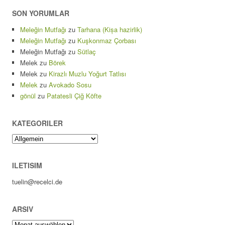
SON YORUMLAR
Meleğin Mutfağı
zu
Tarhana (Kișa hazirlik)
Meleğin Mutfağı
zu
Kuşkonmaz Çorbası
Meleğin Mutfağı
zu
Sütlaç
Melek
zu
Börek
Melek
zu
Kirazlı Muzlu Yoğurt Tatlısı
Melek
zu
Avokado Sosu
gönül
zu
Patatesli Çiğ Köfte
KATEGORILER
Kategoriler
ILETISIM
tuelin@recelci.de
ARSIV
Arsiv