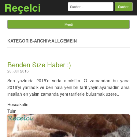
Reçelci
Suchen
nach:
Menü
Springe zum Inhalt
KATEGORIE-ARCHIV:ALLGEMEIN
Benden Size Haber :)
28. Juli 2016
Son yazimda 2015’e veda etmistim. O zamandan bu yana
2016’yi yariladik ve ben hala yeni bir tarif yayinlayamadim ama
insallah en yakin zamanda yeni tariflerle bulusmak üzere..
Hoscakalin,
Tülin