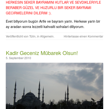
HERKESIN SEKER BAYRAMINI KUTLAR VE SEVDIKLERIYLE
BERABER GÜZEL VE HUZURLU BIR SEKER BAYRAMI
GECIRMELERINI DILERIM :).
Evet biliyorum bugün Arife ve bayram yarin. Herkese yarin bir
ay aradan sonra lezzetli kahvalti sofralari diliyorum.
Veröffentlicht von
Tülin
, in
Allgemein
.
Hinterlasse einen Kommentar
Kadir Geceniz Mübarek Olsun!
5. September 2010