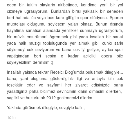
eden bir takim olaylarin akibetinde, kendime yeni bir yol
cizmeye ugrasiyorum. Bunlardan birisi yaklasik bir seneden
beri haftada üc veya bes kere gittigim spor stüdyosu. Sporun
müptelasi oldugumu söylesem yalan olmaz. Bunun disinda
hayatima sanatsal alandada yenilikler sunmaya ugrasiyorum,
bir müzik enstrümani ögrenmek gibi yada insallah bir sanat
yada halk müzigi toplulugunda yer almak gibi, cünki sarki
söylemeyi cok seviyorum ve bana cok iyi geliyor, ayrica spor
yaptigimdan beri sesim o kadar acildiki, opera bile
söyleyebilirim dermisim ;).
Insallah yakinda tekrar Recelci Blog’umda bulusmak dilegiyle..,
bana, yani blog’uma gösterdiginiz ilgi ve anlayis icin cok
tesekkür eder ve sayfami her ziyaret edisinizde bana
yasattiginiz paha bicilmez sevincimin daim olmasini dilerken,
saglikli ve huzurlu bir 2012 gecirmemizi dilerim.
Yakinda görüsmek dilegiyle, sevgiyle kalin,
Tülin